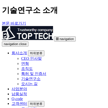
기술연구소 소개
본문 바로가기
navigation
navigation
close
회사소개
하위분류
CEO 인사말
연혁
조직도
특허 및 인증서
기술연구소
오시는 길
사업분야
납품실적
Q-code
고객센터
하위분류